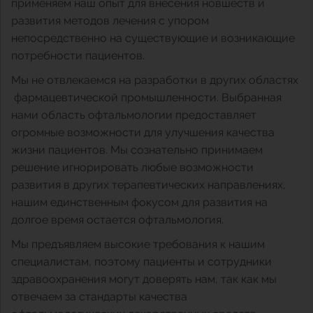
применяем наш опыт для внесения новшеств и
развития методов лечения с упором
Катаракта
Ответственность
Передача медицинской информации, сообщений о
Обзор
Партнерство с «Сантэн»
Офтальмология — наш единственный фокус
непосредственно на существующие и возникающие
нежелательных явлениях и cоблюдения
потребности пациентов.
Технологии
Условия использования
История
Обзор
Мы не отвлекаемся на разработки в других областях
фармацевтической промышленности. Выбранная
нами область офтальмологии предоставляет
Портфель продуктов
Обзор
Передача ценностей
огромные возможности для улучшения качества
жизни пациентов. Мы сознательно принимаем
Конфиденциальность данных
решение игнорировать любые возможности
развития в других терапевтических направлениях,
нашим единственным фокусом для развития на
Обзор
долгое время остается офтальмология.
Мы предъявляем высокие требования к нашим
Политика в отношении использования файлов
специалистам, поэтому пациенты и сотрудники
cookie
здравоохранения могут доверять нам, так как мы
отвечаем за стандарты качества