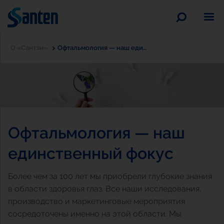
По
A
A
A
О «Сантэн»
Офтальмология — наш единственный фокус
Ваше зрение
Обзор
Наше видение
Офтальмология — наш
Глаукома
Обзор
Карьера
единственный фокус
Более чем за 100 лет мы приобрели глубокие знания
Синдром «сухого глаза»
О «Сантэн»
Обзор
Связаться с OOO «Сантэн»
Обзор
в области здоровья глаз. Все наши исследования,
производство и маркетинговые мероприятия
Инфекционные заболевания глаз
Новости
Подать заявку
Обзор
Наш научный приоритет
Обзор
Обзор
сосредоточены именно на этой области. Мы