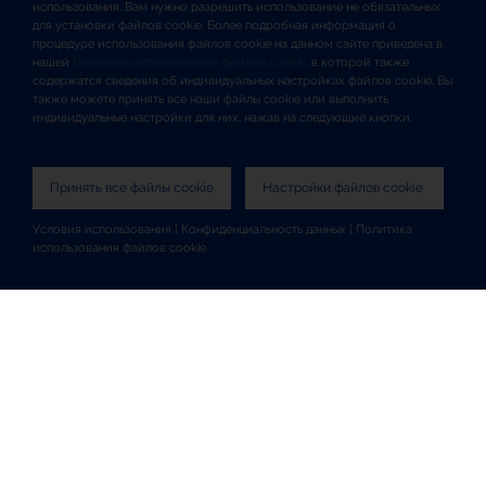
использования. Вам нужно разрешить использование не обязательных
для установки файлов cookie. Более подробная информация о
процедуре использования файлов cookie на данном сайте приведена в
нашей
Политике использования файлов cookie
, в которой также
содержатся сведения об индивидуальных настройках файлов cookie. Вы
также можете принять все наши файлы cookie или выполнить
индивидуальные настройки для них, нажав на следующие кнопки.
Принять все файлы cookie
Настройки файлов cookie
Условия использования
|
Конфиденциальность данных
|
Политика
использования файлов cookie
Карта сайта
Условия использования
Конфиденциальность данных
Политика в отношении использования файлов cookie
Santen Global