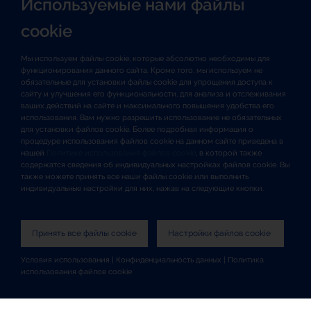
Используемые нами файлы
cookie
Мы используем файлы cookie, которые абсолютно необходимы для
функционирования данного сайта. Кроме того, мы используем не
обязательные для установки файлы cookie для упрощения доступа к
сайту и улучшения его функциональности, для анализа и отслеживания
ваших действий на сайте и максимального повышения удобства его
использования. Вам нужно разрешить использование не обязательных
для установки файлов cookie. Более подробная информация о
процедуре использования файлов cookie на данном сайте приведена в
нашей
Политике использования файлов cookie
, в которой также
содержатся сведения об индивидуальных настройках файлов cookie. Вы
также можете принять все наши файлы cookie или выполнить
индивидуальные настройки для них, нажав на следующие кнопки.
Принять все файлы cookie
Настройки файлов cookie
Условия использования
|
Конфиденциальность данных
|
Политика
использования файлов cookie
Карта сайта