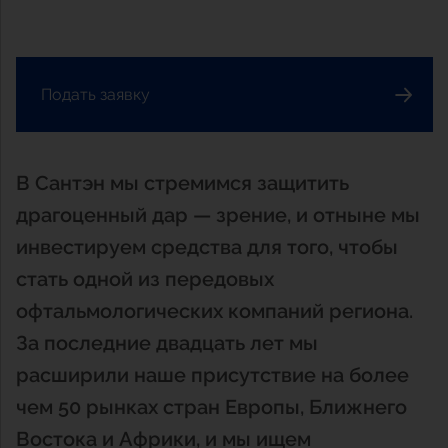
Катаракта
Ответственность
Передача медицинской информации, сообщений о
Обзор
Партнерство с «Сантэн»
Офтальмология — наш единственный фокус
нежелательных явлениях и cоблюдения
Подать заявку
Технологии
Условия использования
История
Обзор
Портфель продуктов
Обзор
Передача ценностей
В Сантэн мы стремимся защитить
драгоценный дар — зрение, и отныне мы
Конфиденциальность данных
инвестируем средства для того, чтобы
стать одной из передовых
Обзор
офтальмологических компаний региона.
За последние двадцать лет мы
Политика в отношении использования файлов
расширили наше присутствие на более
cookie
чем 50 рынках стран Европы, Ближнего
Востока и Африки, и мы ищем